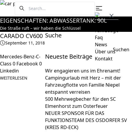
EIGENSCHAFTEN:
ABWASSERTANK: 90L
Home
Die Straße ruft – wir haben die Schlüssel
Fahrzeuge
Suche
CARADO CV600
Faq
September 11, 2018
News
Suchen
Über uns
Neueste Beiträge
Mercedes-Benz-C-
nach:
Kontakt
Class 0 Facebook 0
Linkedin
Wir engagieren uns im Ehrenamt!
Campingurlaub mit Herz – mit der
WEITERLESEN
Fahrzeugflotte von Familie Niepel
entspannt verreisen
500 Mehrwegbecher für den SC
Elmenhorst zum Osterfeuer
NEUER SPONSOR FÜR DAS
FUNKTIONSTEAM DES OSDORFER SV
(KREIS RD-ECK)