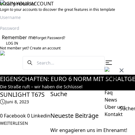
LOGIN YOUR ACCOUNT
Login to your accounts to discover the great features in this template
Remember me
Forget Password?
LOG IN
Not member yet?
Create an account
EIGENSCHAFTEN:
EURO 6 NORM MIT SCHALTGE
Home
Fahrzeuge
Die Straße ruft – wir haben die Schlüssel
Faq
Suche
SUNLIGHT T67S
News
Juni 8, 2023
Über uns
Suchen
Kontakt
Neueste Beiträge
0 Facebook 0 Linkedin
nach:
WEITERLESEN
Wir engagieren uns im Ehrenamt!