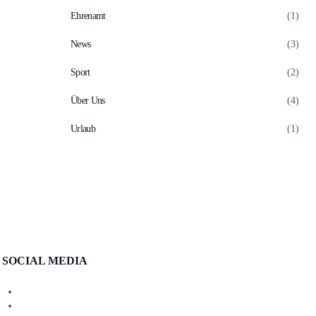
Ehrenamt
(1)
News
(3)
Sport
(2)
Über Uns
(4)
Urlaub
(1)
SOCIAL MEDIA
facebook
instagram