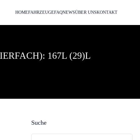
HOME
FAHRZEUGE
FAQ
NEWS
ÜBER UNS
KONTAKT
FACH): 167L (29)L
Suche