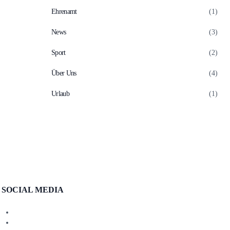
Ehrenamt
(1)
News
(3)
Sport
(2)
Über Uns
(4)
Urlaub
(1)
SOCIAL MEDIA
facebook
instagram